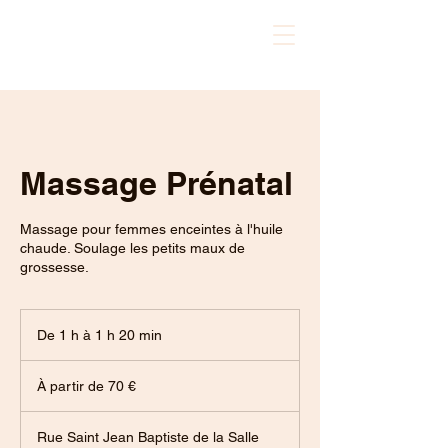
Hellébore massage
Massage Prénatal
Massage pour femmes enceintes à l'huile
chaude. Soulage les petits maux de
grossesse.
De 1 h à 1 h 20 min
D
e
À
1
partir
À partir de 70 €
de
à
70
1
euros
2
Rue Saint Jean Baptiste de la Salle