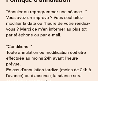
*Annuler ou reprogrammer une séance : *
Vous avez un imprévu ? Vous souhaitez
modifier la date ou l'heure de votre rendez-
vous ? Merci de m'en informer au plus tôt
par téléphone ou par e-mail.
*Conditions :*
Toute annulation ou modification doit être
effectuée au moins 24h avant l’heure
prévue.
En cas d’annulation tardive (moins de 24h à
l’avance) ou d’absence, la séance sera
considérée comme due.
Je me réserve le droit de refuser toute
nouvelle réservation en cas de non-respect
de ces conditions.à
Coordonnées